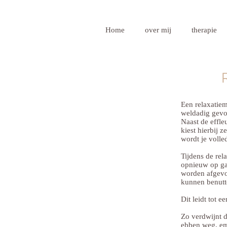
Home
over mij
therapie
Een relaxatiem
weldadig gevo
Naast de effle
kiest hierbij 
wordt je volle
Tijdens de re
opnieuw op gan
worden afgevoe
kunnen benutt
Dit leidt tot 
Zo verdwijnt d
ebben weg, emo