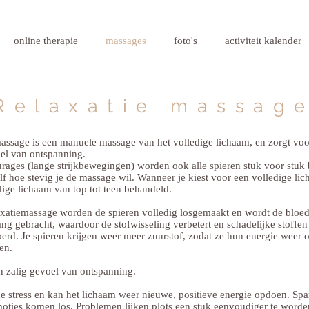
online therapie
massages
foto's
activiteit kalender
Relaxatie massag
assage is een manuele massage van het volledige lichaam, en zorgt voo
el van ontspanning.
urages (lange strijkbewegingen) worden ook alle spieren stuk voor stuk
zelf hoe stevig je de massage wil. Wanneer je kiest voor een volledige l
dige lichaam van top tot teen behandeld.
laxatiemassage worden de spieren volledig losgemaakt en wordt de blo
g gebracht, waardoor de stofwisseling verbetert en schadelijke stoffen 
rd. Je spieren krijgen weer meer zuurstof, zodat ze hun energie weer 
en.
een zalig gevoel van ontspanning.
e stress en kan het lichaam weer nieuwe, positieve energie opdoen. Sp
ties komen los. Problemen lijken plots een stuk eenvoudiger te worden