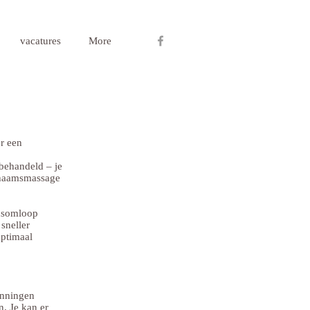
vacatures
More
e
r een
 behandeld – je
ichaamsmassage
edsomloop
sneller
optimaal
anningen
. Je kan er