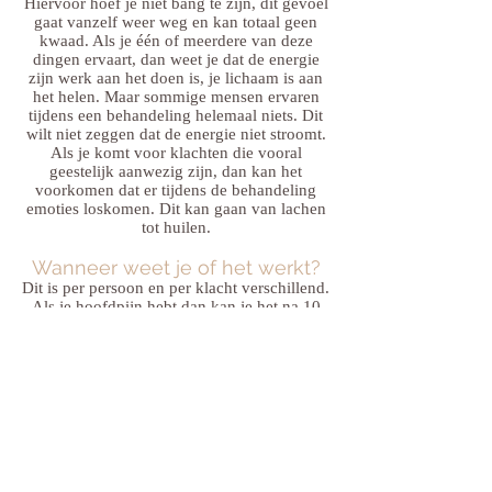
Hiervoor hoef je niet bang te zijn, dit gevoel
gaat vanzelf weer weg en kan totaal geen
kwaad. Als je één of meerdere van deze
dingen ervaart, dan weet je dat de energie
zijn werk aan het doen is, je lichaam is aan
het helen. Maar sommige mensen ervaren
tijdens een behandeling helemaal niets. Dit
wilt niet zeggen dat de energie niet stroomt.
Als je komt voor klachten die vooral
geestelijk aanwezig zijn, dan kan het
voorkomen dat er tijdens de behandeling
emoties loskomen. Dit kan gaan van lachen
tot huilen.
Wanneer weet je of het werkt?
Dit is per persoon en per klacht verschillend.
Als je hoofdpijn hebt dan kan je het na 10
minuten al vernemen, de hoofdpijn is weg.
Maar heb je al langere tijd last van een
klacht, bijvoorbeeld vastzittende schouders
door stress, dan kan je pas de volgende dag
of een paar dagen later verlichting voelen.
Een klacht die al een jaar aanwezig is, kan
niet in één dag over zijn. Hiervoor zijn dan
verschillende behandelingen nodig.