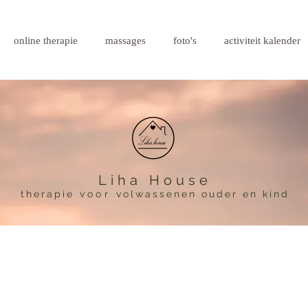
online therapie
massages
foto's
activiteit kalender
Liha House
therapie
voor
volwassenen ouder en kind