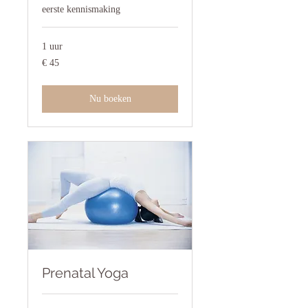
eerste kennismaking
1 uur
45
€ 45
euro
Nu boeken
Prenatal Yoga